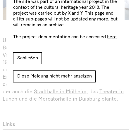
The site was part of an international project in the
context of the cultural heritage year 2018. The
project was carried out by
X
and
Y
. This page and
all its sub-pages will not be updated any more, but
will remain as an archive.
The project documentation can be accessed
here
.
Unmittelbar neben dem
Bochumer
Schauspielhaus
entstand 1954–1957 das
Verwaltungsgebäude der Ruhrstickstoff AG, das
Schließen
1984 vom Land Nordrhein-Westfalen gekauft wurde
und seitdem als Finanzamt dient.
Diese Meldung nicht mehr anzeigen
Entworfen wurde es, wie das Schauspielhaus, von
dem Hannoveraner Architekten Gerhard Graubner,
der auch die
Stadthalle in Mülheim
, das
Theater in
Lünen
und die Mercatorhalle in Duisburg plante.
Links