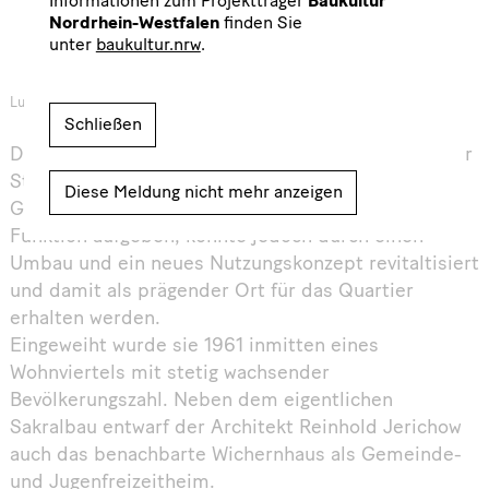
Informationen zum Projektträger
Baukultur
Nordrhein-Westfalen
finden Sie
unter
baukultur.nrw
.
Lukas-K-Haus, Foto: Thomas Mayer
Schließen
Die ehemalige evangelische Lukaskirche im Essener
Stadtteil Holsterhausen musste – wie viele
Diese Meldung nicht mehr anzeigen
Gotteshäuser in der Region – ihre ursprüngliche
Funktion aufgeben, konnte jedoch durch einen
Umbau und ein neues Nutzungskonzept revitaltisiert
und damit als prägender Ort für das Quartier
erhalten werden.
Eingeweiht wurde sie 1961 inmitten eines
Wohnviertels mit stetig wachsender
Bevölkerungszahl. Neben dem eigentlichen
Sakralbau entwarf der Architekt Reinhold Jerichow
auch das benachbarte Wichernhaus als Gemeinde-
und Jugenfreizeitheim.