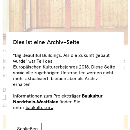
Dies ist eine Archiv-Seite
Foto: Christian Huhn
"Big Beautiful Buildings. Als die Zukunft gebaut
Im Rahmen von Big Beautiful Buildings laden wir Sie
wurde" war Teil des
Europäischen Kulturerbejahres 2018. Diese Seite
herzlich zur Auszeichnung des Bürgerhaus Oststadt
sowie alle zugehörigen Unterseiten werden nicht
ein.
mehr aktualisiert, bleiben aber als Archiv
erhalten.
Die Auszeichnung ist Teil des Vortragsabends
Informationen zum Projektträger
Baukultur
"Bürgerhaus Oststadt - Ein Musterbeispiel
Nordrhein-Westfalen
finden Sie
organischer Architektur im Ruhrgebiet"
.
unter
baukultur.nrw
.
Ausgezeichnet!
Schließen