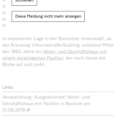
danach gebaut. Um die große Nachfrage nach
Schließen
modernem und bezahlbarem Wohnraum decken zu
können, wurden Bauteile und Bautypen
Diese Meldung nicht mehr anzeigen
standardisiert und industrielle
Herstellungsverfahren eingeführt.
In exponierter Lage in der Bochumer Innenstadt, an
der Kreuzung Viktoriastraße/Südring, entstand Mitte
der 1950 Jahre ein
Wohn- und Geschäftshaus mit
einem vorgelagerten Pavillon
, der noch heute die
Blicke auf sich zieht.
Links
Veranstaltung: Ausgezeichnet! Wohn- und
Geschäftshaus mit Pavillon in Bochum am
31.08.2018