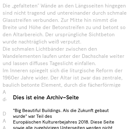
Die „gefalteten“ Wände an den Längsseiten hingegen
sind nicht tragend und untereinander durch schmale
Glasstreifen verbunden. Zur Mitte hin nimmt die
Breite und Höhe der Betonstreifen zu und betont so
den Altarbereich. Der ursprüngliche Sichtbeton
wurde nachträglich weiß verputzt.
Die schmalen Lichtbänder zwischen den
Wandelementen laufen unter der Dachschale weiter
und lassen diffuses Tageslicht einfallen.
Im Inneren spiegelt sich die liturgische Reform der
1960er Jahre wider. Der Altar ist zwar das zentrale,
baulich betonte Element, durch die fächerförmige
Anordnung der Bänke wird die Gemeinde aber in
Dies ist eine Archiv-Seite
den Gottesdienst einbezogen.
"Big Beautiful Buildings. Als die Zukunft gebaut
Die ursprünglich sparsame Ausstattung – Altar,
wurde" war Teil des
Ambo und Tabernakel aus Marmor – entwarf
Europäischen Kulturerbejahres 2018. Diese Seite
sowie alle zugehörigen Unterseiten werden nicht
Architekt Lehmbrock. In den beiden starken