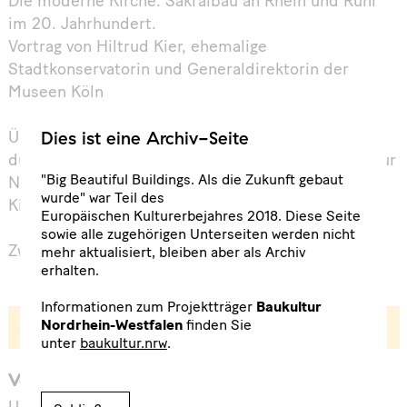
Die moderne Kirche. Sakralbau an Rhein und Ruhr
im 20. Jahrhundert.
Vortrag von Hiltrud Kier, ehemalige
Stadtkonservatorin und Generaldirektorin der
Museen Köln
Dies ist eine Archiv-Seite
Überreichung des Big Beautiful Building-Awards
durch Tim Rieniets, Geschäftsführer StadtBauKultur
"Big Beautiful Buildings. Als die Zukunft gebaut
NRW an Johannes Mehring, Pfarrer der
wurde" war Teil des
Kirchengemeinde St. Peter
Europäischen Kulturerbejahres 2018. Diese Seite
sowie alle zugehörigen Unterseiten werden nicht
Zwiegespräch mit Hiltrud Kier und Tim Rieniets
mehr aktualisiert, bleiben aber als Archiv
erhalten.
Informationen zum Projektträger
Baukultur
Ausgezeichnet!
Nordrhein-Westfalen
finden Sie
unter
baukultur.nrw
.
Veranstalter: